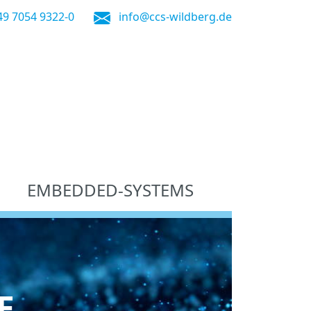
49 7054 9322-0
info@ccs-wildberg.de
EMBEDDED-SYSTEMS
E