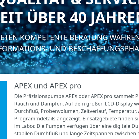
EIT ÜBER 40 JAHR
IETEN KOMPETENTE BERATUNG WÄHRE
FORMATIONS- UND BESCHAFFUNGSPHA
APEX und APEX pro
Die Präzisionspumpe APEX oder APEX pro sammelt Pr
Rauch und Dämpfen. Auf dem großen LCD-Display we
Durchfluß, Probenvolumen, Zeitverlauf, Temperatur,
Programmdetails angezeigt. Einsatzgebiete finden si
im Labor. Die Pumpen verfügen über eine digitale Du
stabilen Durchfluß und lange Zeitspannen zwischen 