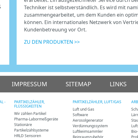
S
Techniker ist selbstverständlich. Es wird mit na
zusammengearbeitet, um dem Kunden ein optima
können. Ein internationales Netzwerk von Vertrie
Kundenbetreuung vor Ort.
ZU DEN PRODUKTEN >>
IMPRESSUM
SITEMAP
LINKS
L -
PARTIKELZÄHLER,
PARTIKELZÄHLER, LUFT/GAS
ARB
FLÜSSIGKEITEN
Luft und Gas
Sch
Wir zählen Partikel
Software
Lär
Pharma-Labormeßgeräte
Aerosolgenerator
Sta
Stationäre
Verdünnungssystem
Luf
Partikelzählsysteme
Luftkeimsammler
Bio
HRLD Sensoren
Reinraumzubehör
Pro