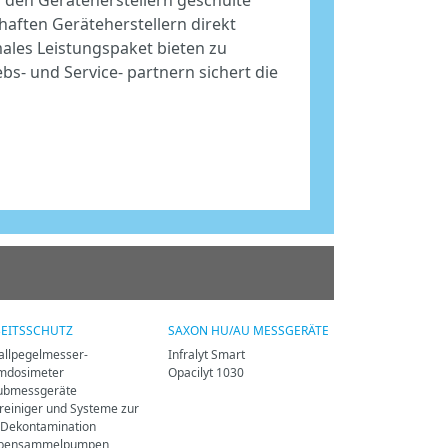
mhaften Geräteherstellern direkt
les Leistungspaket bieten zu
bs- und Service- partnern sichert die
EITSSCHUTZ
SAXON HU/AU MESSGERÄTE
allpegelmesser-
Infralyt Smart
mdosimeter
Opacilyt 1030
ubmessgeräte
treiniger und Systeme zur
-Dekontamination
bensammelpumpen