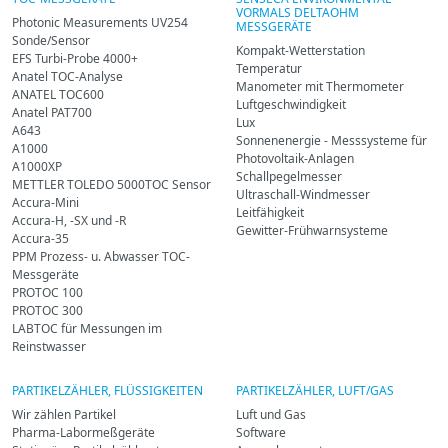
VORMALS DELTAOHM
Photonic Measurements UV254
MESSGERÄTE
Sonde/Sensor
Kompakt-Wetterstation
EFS Turbi-Probe 4000+
Temperatur
Anatel TOC-Analyse
Manometer mit Thermometer
ANATEL TOC600
Luftgeschwindigkeit
Anatel PAT700
Lux
A643
Sonnenenergie - Messsysteme für
A1000
Photovoltaik-Anlagen
A1000XP
Schallpegelmesser
METTLER TOLEDO 5000TOC Sensor
Ultraschall-Windmesser
Accura-Mini
Leitfähigkeit
Accura-H, -SX und -R
Gewitter-Frühwarnsysteme
Accura-35
PPM Prozess- u. Abwasser TOC-
Messgeräte
PROTOC 100
PROTOC 300
LABTOC für Messungen im
Reinstwasser
PARTIKELZÄHLER, FLÜSSIGKEITEN
PARTIKELZÄHLER, LUFT/GAS
Wir zählen Partikel
Luft und Gas
Pharma-Labormeßgeräte
Software