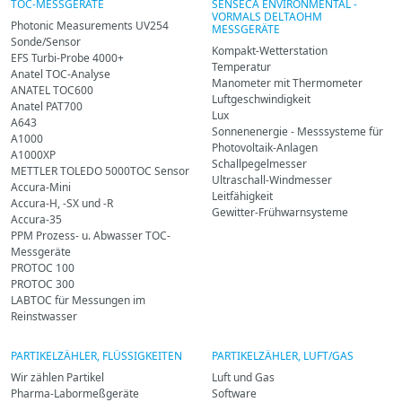
TOC-MESSGERÄTE
SENSECA ENVIRONMENTAL -
VORMALS DELTAOHM
Photonic Measurements UV254
MESSGERÄTE
Sonde/Sensor
Kompakt-Wetterstation
EFS Turbi-Probe 4000+
Temperatur
Anatel TOC-Analyse
Manometer mit Thermometer
ANATEL TOC600
Luftgeschwindigkeit
Anatel PAT700
Lux
A643
Sonnenenergie - Messsysteme für
A1000
Photovoltaik-Anlagen
A1000XP
Schallpegelmesser
METTLER TOLEDO 5000TOC Sensor
Ultraschall-Windmesser
Accura-Mini
Leitfähigkeit
Accura-H, -SX und -R
Gewitter-Frühwarnsysteme
Accura-35
PPM Prozess- u. Abwasser TOC-
Messgeräte
PROTOC 100
PROTOC 300
LABTOC für Messungen im
Reinstwasser
PARTIKELZÄHLER, FLÜSSIGKEITEN
PARTIKELZÄHLER, LUFT/GAS
Wir zählen Partikel
Luft und Gas
Pharma-Labormeßgeräte
Software