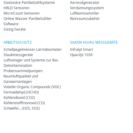
Stationäre Partikelzählsysteme
Aerosolgenerator
HRLD Sensoren
Verdünnungssystem
MicroCount Sensoren
Luftkeimsammler
Online Wasser-Partikelzähler
Reinraumzubehör
Software
Sizing Geräte
ARBEITSSCHUTZ
SAXON HU/AU MESSGERÄTE
Schallpegelmesser-Lärmdosimeter
Infralyt Smart
Staubmessgeräte
Opacilyt 1030
Luftreiniger und Systeme zur Bio-
Dekontamination
Probensammelpumpen
Raumluftqualität und
Gaswarnanlagen
Volatile Organic Compounds (VOC)
Formaldehyd (HCHO)
Kohlendioxid (CO2)
Kohlenstoffmonoxid (CO)
Schwefel... (H2S, SO2)