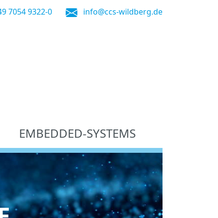
49 7054 9322-0
info@ccs-wildberg.de
EMBEDDED-SYSTEMS
E