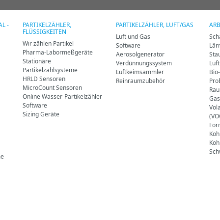
L -
PARTIKELZÄHLER,
PARTIKELZÄHLER, LUFT/GAS
ARB
FLÜSSIGKEITEN
Luft und Gas
Sch
Wir zählen Partikel
Software
Lär
Pharma-Labormeßgeräte
Aerosolgenerator
Sta
Stationäre
Verdünnungssystem
Luf
Partikelzählsysteme
Luftkeimsammler
Bio
HRLD Sensoren
Reinraumzubehör
Pro
MicroCount Sensoren
Rau
Online Wasser-Partikelzähler
Gas
Software
Vol
Sizing Geräte
(VO
For
Koh
Koh
Sch
me