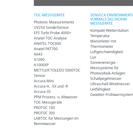
TOC-MESSGERÄTE
SENSECA ENVIRONMENTA
VORMALS DELTAOHM
Photonic Measurements
MESSGERÄTE
UV254 Sonde/Sensor
Kompakt-Wetterstation
EFS Turbi-Probe 4000+
Temperatur
Anatel TOC-Analyse
Manometer mit
ANATEL TOC600
Thermometer
Anatel PAT700
Luftgeschwindigkeit
A643
Lux
A1000
Sonnenenergie -
A1000XP
Messsysteme für
METTLER TOLEDO 5000TOC
Photovoltaik-Anlagen
Sensor
Schallpegelmesser
Accura-Mini
Ultraschall-Windmesser
Accura-H, -SX und -R
Leitfähigkeit
Accura-35
Gewitter-Frühwarnsyste
PPM Prozess- u. Abwasser
TOC-Messgeräte
PROTOC 100
PROTOC 300
LABTOC für Messungen im
Reinstwasser