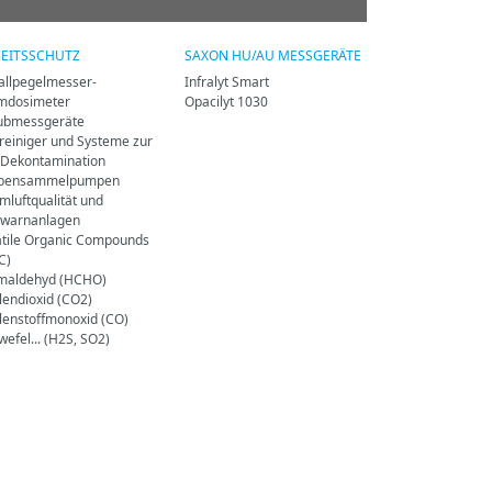
EITSSCHUTZ
SAXON HU/AU MESSGERÄTE
allpegelmesser-
Infralyt Smart
mdosimeter
Opacilyt 1030
ubmessgeräte
treiniger und Systeme zur
-Dekontamination
bensammelpumpen
mluftqualität und
warnanlagen
atile Organic Compounds
C)
maldehyd (HCHO)
lendioxid (CO2)
lenstoffmonoxid (CO)
wefel... (H2S, SO2)