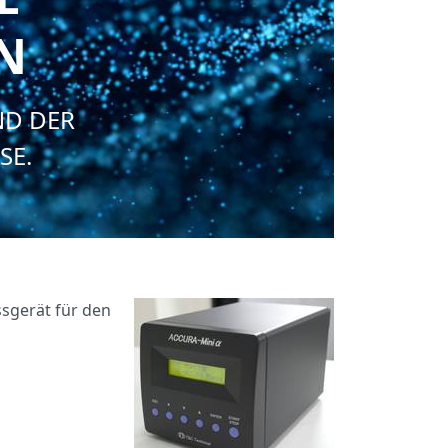
EN
ND DER
SE.
sgerät für den