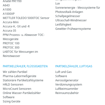
Anatel PAT700
Lux
A643
Sonnenenergie - Messsysteme für
A1000
Photovoltaik-Anlagen
A1000XP
Schallpegelmesser
METTLER TOLEDO 5000TOC Sensor
Ultraschall-Windmesser
Accura-Mini
Leitfähigkeit
Accura-H, -SX und -R
Gewitter-Frühwarnsysteme
Accura-35
PPM Prozess- u. Abwasser TOC-
Messgeräte
PROTOC 100
PROTOC 300
LABTOC für Messungen im
Reinstwasser
PARTIKELZÄHLER, FLÜSSIGKEITEN
PARTIKELZÄHLER, LUFT/GAS
Wir zählen Partikel
Luft und Gas
Pharma-Labormeßgeräte
Software
Stationäre Partikelzählsysteme
Aerosolgenerator
HRLD Sensoren
Verdünnungssystem
MicroCount Sensoren
Luftkeimsammler
Online Wasser-Partikelzähler
Reinraumzubehör
Software
Sizing Geräte