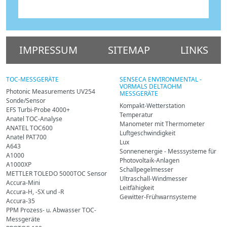
IMPRESSUM
SITEMAP
LINKS
TOC-MESSGERÄTE
SENSECA ENVIRONMENTAL -
VORMALS DELTAOHM
Photonic Measurements UV254
MESSGERÄTE
Sonde/Sensor
Kompakt-Wetterstation
EFS Turbi-Probe 4000+
Temperatur
Anatel TOC-Analyse
Manometer mit Thermometer
ANATEL TOC600
Luftgeschwindigkeit
Anatel PAT700
Lux
A643
Sonnenenergie - Messsysteme für
A1000
Photovoltaik-Anlagen
A1000XP
Schallpegelmesser
METTLER TOLEDO 5000TOC Sensor
Ultraschall-Windmesser
Accura-Mini
Leitfähigkeit
Accura-H, -SX und -R
Gewitter-Frühwarnsysteme
Accura-35
PPM Prozess- u. Abwasser TOC-
Messgeräte