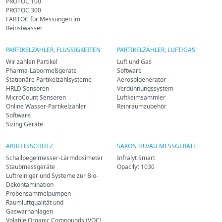
PROTOC 100
PROTOC 300
LABTOC für Messungen im
Reinstwasser
PARTIKELZÄHLER, FLÜSSIGKEITEN
PARTIKELZÄHLER, LUFT/GAS
Wir zählen Partikel
Luft und Gas
Pharma-Labormeßgeräte
Software
Stationäre Partikelzählsysteme
Aerosolgenerator
HRLD Sensoren
Verdünnungssystem
MicroCount Sensoren
Luftkeimsammler
Online Wasser-Partikelzähler
Reinraumzubehör
Software
Sizing Geräte
ARBEITSSCHUTZ
SAXON HU/AU MESSGERÄTE
Schallpegelmesser-Lärmdosimeter
Infralyt Smart
Staubmessgeräte
Opacilyt 1030
Luftreiniger und Systeme zur Bio-
Dekontamination
Probensammelpumpen
Raumluftqualität und
Gaswarnanlagen
Volatile Organic Compounds (VOC)