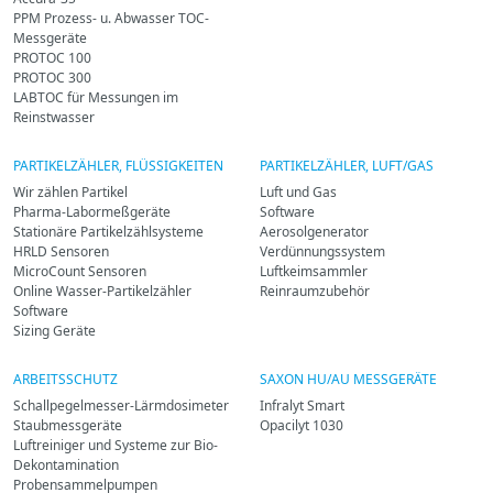
PPM Prozess- u. Abwasser TOC-
Messgeräte
PROTOC 100
PROTOC 300
LABTOC für Messungen im
Reinstwasser
PARTIKELZÄHLER, FLÜSSIGKEITEN
PARTIKELZÄHLER, LUFT/GAS
Wir zählen Partikel
Luft und Gas
Pharma-Labormeßgeräte
Software
Stationäre Partikelzählsysteme
Aerosolgenerator
HRLD Sensoren
Verdünnungssystem
MicroCount Sensoren
Luftkeimsammler
Online Wasser-Partikelzähler
Reinraumzubehör
Software
Sizing Geräte
ARBEITSSCHUTZ
SAXON HU/AU MESSGERÄTE
Schallpegelmesser-Lärmdosimeter
Infralyt Smart
Staubmessgeräte
Opacilyt 1030
Luftreiniger und Systeme zur Bio-
Dekontamination
Probensammelpumpen